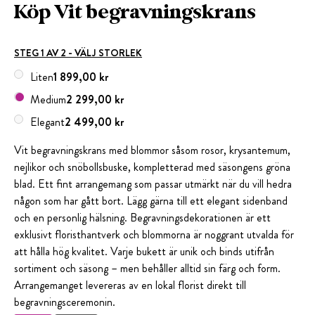
Köp Vit begravningskrans
STEG 1 AV 2 - VÄLJ STORLEK
Liten
1 899,00 kr
Medium
2 299,00 kr
Elegant
2 499,00 kr
Vit begravningskrans med blommor såsom rosor, krysantemum,
nejlikor och snöbollsbuske, kompletterad med säsongens gröna
blad. Ett fint arrangemang som passar utmärkt när du vill hedra
någon som har gått bort. Lägg gärna till ett elegant sidenband
och en personlig hälsning. Begravningsdekorationen är ett
exklusivt floristhantverk och blommorna är noggrant utvalda för
att hålla hög kvalitet. Varje bukett är unik och binds utifrån
sortiment och säsong – men behåller alltid sin färg och form.
Arrangemanget levereras av en lokal florist direkt till
begravningsceremonin.